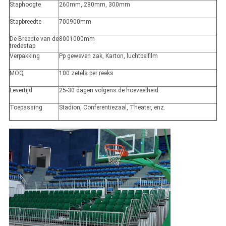
Staphoogte
260mm, 280mm, 300mm
Stapbreedte
700900mm
De Breedte van de
8001000mm
tredestap
Verpakking
Pp geweven zak, Karton, luchtbelfilm
MOQ
100 zetels per reeks
Levertijd
25-30 dagen volgens de hoeveelheid
Toepassing
Stadion, Conferentiezaal, Theater, enz.