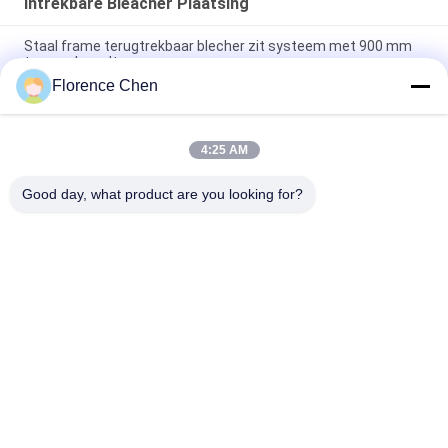
Intrekbare Bleacher Plaatsing
Staal frame terugtrekbaar blecher zit systeem met 900 mm
trappenbreedte
Florence Chen
Handmatige of elektrische bediening Intrekbare blecherstoel
met hoogwaardige HDPE-stoel en optionele handgreep
4:25 AM
Vloer gemonteerde stoel Makkelijk te installeren opvouwbare
blecherstoelen voor gangpad 1000 mm
Good day, what product are you looking for?
populaire categorieën
Alle
Intrekbare Bleacher 
Telescopische 
Plaatsing
Bleacher Plaatsing
Plastic Bleacher 
Stadionkuipstoelen
Seat
Draagbare 
Vouwbare 
Openluchtbleachers
Stadionzetels