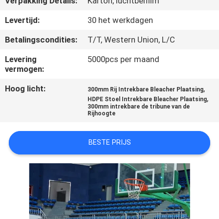
Verpakking Details:
Karton, luchtbelfilm
CONTACTEER
ONS
Levertijd:
30 het werkdagen
Betalingscondities:
T/T, Western Union, L/C
BLOG
Levering
5000pcs per maand
vermogen:
VERZOEK
Hoog licht:
,
300mm Rij Intrekbare Bleacher Plaatsing
OM EEN
,
HDPE Stoel Intrekbare Bleacher Plaatsing
300mm intrekbare de tribune van de
CITAAT
Rijhoogte
BESTE PRIJS
SITEMAP
PRIVACY
POLICY