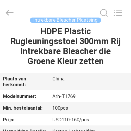
Chongqing
Aireach
Commercial
Co.,Ltd.
All
Intrekbare Bleacher Plaatsing
Rights
Reserved.
HDPE Plastic
HUIS
Rugleuningsstoel 300mm Rij
PRODUCTEN
Intrekbare Bleacher die
Groene Kleur zetten
ONGEVEER
ONS
Plaats van
China
herkomst:
FABRIEKSREIS
Modelnummer:
Arh-T1769
Min. bestelaantal:
100pcs
KWALITEITSCONTROLE
Prijs:
USD110-160/pcs