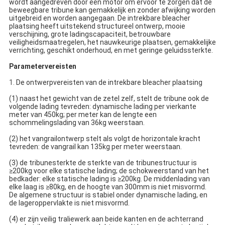
wordt aangedreven door een motor om ervoor te zorgen dat de
beweegbare tribune kan gemakkelijk en zonder afwijking worden
uitgebreid en worden aangegaan. De intrekbare bleacher
plaatsing heeft uitstekend structureel ontwerp, mooie
verschijning, grote ladingscapaciteit, betrouwbare
veiligheidsmaatregelen, het nauwkeurige plaatsen, gemakkelijke
verrichting, geschikt onderhoud, en met geringe geluidssterkte.
Parametervereisten
1.
De ontwerpvereisten van de intrekbare bleacher plaatsing
(1) naast het gewicht van de zetel zelf, stelt de tribune ook de
volgende lading tevreden: dynamische lading per vierkante
meter van 450kg; per meter kan de lengte een
schommelingslading van 36kg weerstaan.
(2) het vangrailontwerp stelt als volgt de horizontale kracht
tevreden: de vangrail kan 135kg per meter weerstaan.
(3) de tribunesterkte de sterkte van de tribunestructuur is
≥200kg voor elke statische lading; de schokweerstand van het
bedkader: elke statische lading is ≥200kg. De middenlading van
elke laag is ≥80kg, en de hoogte van 300mm is niet misvormd.
De algemene structuur is stabiel onder dynamische lading, en
de lageroppervlakte is niet misvormd.
(4) er zijn veilig traliewerk aan beide kanten en de achterrand