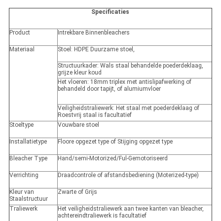
Specificaties
Product
Intrekbare Binnenbleachers
Materiaal
Stoel: HDPE Duurzame stoel,
Structuurkader: Wals staal behandelde poederdeklaag,
grijze kleur koud
Het vloeren: 18mm triplex met antislipafwerking of
behandeld door tapijt, of alumiumvloer
Veiligheidstraliewerk: Het staal met poederdeklaag of
Roestvrij staal is facultatief
Stoeltype
Vouwbare stoel
Installatietype
Floore opgezet type of Stijging opgezet type
Bleacher Type
Hand/semi-Motorized/Ful-Gemotoriseerd
Verrichting
Draadcontrole of afstandsbediening (Moterized-type)
Kleur van
Zwarte of Grijs
Staalstructuur
Traliewerk
Het veiligheidstraliewerk aan twee kanten van bleacher,
achtereindtraliewerk is facultatief