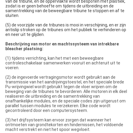
van de tribune, en de oppervlakte wordt bespoten met plastiek,
zodat is er geen behoefte om tijdens de uitbreiding en de
samentrekking van de beweegbare tribune te stoppen en af te
sluiten.
(5) de voorzijde van de tribunes is mooi in verschijning, en er zijn
antislip stroken op de tribunes om het publiek te verhinderen op
en neer uit te glijden.
Beschrijving van motor en machtssysteem van intrekbare
bleacher plaatsing:
(1) tijdens verrichting, kan het met een beweegbare
controleschakelaar samenwerken vooruit en achteruit uit te
voeren.
(2) de ingevoerde vertragingsmotor wordt gebruikt aan de
transmissie van het aandrijvingstoestel, en het speciale brede
Pu-wrijvingwiel wordt gebruikt tegen de vloer wrijven om de
beweging van de tribunes te bevorderen. Alle motoren in elk deel
realiseren de uitbreiding en de samentrekking van
onafhankelijke modules, en de speciale codes zijn uitgerust om
parallel tussen modules te verzekeren. Elke code wordt
gecontroleerd door een computersysteem.
(3) het drijfsysteem kan ervoor zorgen dat wanneer het
ontmoeten van grondtekorten en hindernissen, het voldoende
macht verstrekt en niet het spoor wegvloeit.