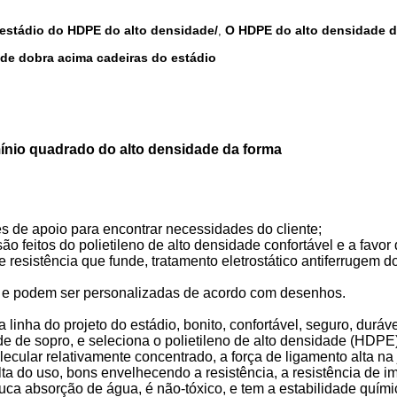
estádio do HDPE do alto densidade/
O HDPE do alto densidade d
,
de dobra acima cadeiras do estádio
ínio quadrado do alto densidade da forma
es de apoio para encontrar necessidades do cliente;
são feitos do polietileno de alto densidade confortável e a favo
e resistência que funde, tratamento eletrostático antiferrugem d
, e podem ser personalizadas de acordo com desenhos.
linha do projeto do estádio, bonito, confortável, seguro, durável, 
de de sopro, e seleciona o polietileno de alto densidade (HD
ecular relativamente concentrado, a força de ligamento alta na 
do uso, bons envelhecendo a resistência, a resistência de impa
ouca absorção de água, é não-tóxico, e tem a estabilidade quími