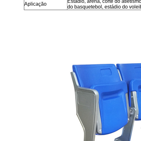
Estádio, arena, corte do atletismo
Aplicação
do basquetebol, estádio do voleib