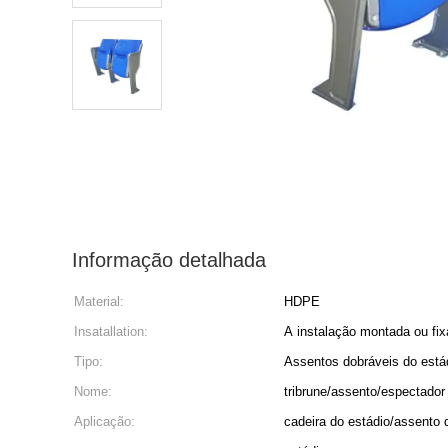
Informação detalhada
Material:
HDPE
Insatallation:
A instalação montada ou fix
Tipo:
Assentos dobráveis do está
Nome:
tribrune/assento/espectador
Aplicação:
cadeira do estádio/assento