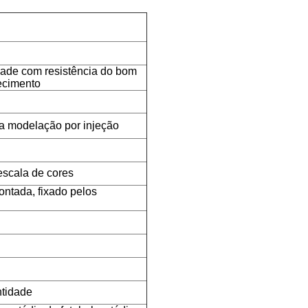
dade com resistência do bom
ecimento
da modelação por injeção
escala de cores
ntada, fixado pelos
ntidade