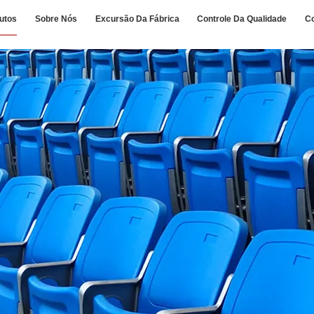
utos
Sobre Nós
Excursão Da Fábrica
Controle Da Qualidade
C