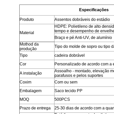
Especificações
Produto
Assentos dobráveis do estádio
HDPE: Polietileno de alto densi
tempo e desempenho de envelh
Material
Braço e pé Anti-UV, de alumínio
Mothod da
Tipo do molde de sopro ou tipo 
produção
Tipo
cadeira dobrável
Cor
Personalizado de acordo com a 
Assoalho - montado, elevação mo
A instalação
parafusos e pelos suportes
Coxim
Com ou sem
Embalagem
Saco tecido PP
MOQ
500PCS
Prazo de entrega
25-30 dias de acordo com a qua