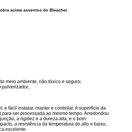
obra acima assentos do Bleacher
,
r do meio ambiente, não-tóxico e seguro;
o pulverizador;
e fácil instalar, manter e controlar. A superfície da
PE) para ser processada ao mesmo tempo. Arredondou
junção, a rigidez e a dureza alta, e o bom
cto, a resistência da temperatura do alto e baixo,
ca excelente.