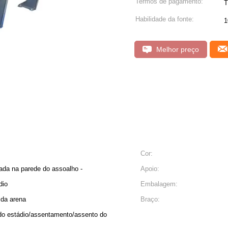
Termos de pagamento:
T
Habilidade da fonte:
1
Melhor preço
Cor:
ada na parede do assoalho -
Apoio:
dio
Embalagem:
 da arena
Braço:
 do estádio/assentamento/assento do