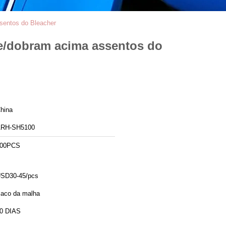
sentos do Bleacher
e/dobram acima assentos do
hina
RH-SH5100
00PCS
SD30-45/pcs
aco da malha
0 DIAS