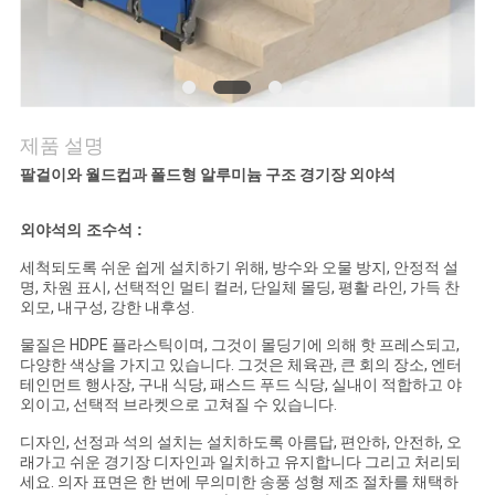
연
락
주
제품 설명
세
팔걸이와 월드컵과 폴드형 알루미늄 구조 경기장 외야석
요
외야석의 조수석 :
세척되도록 쉬운 쉽게 설치하기 위해, 방수와 오물 방지, 안정적 설
명, 차원 표시, 선택적인 멀티 컬러, 단일체 몰딩, 평활 라인, 가득 찬
블
외모, 내구성, 강한 내후성.
로
물질은 HDPE 플라스틱이며, 그것이 몰딩기에 의해 핫 프레스되고,
다양한 색상을 가지고 있습니다. 그것은 체육관, 큰 회의 장소, 엔터
그
테인먼트 행사장, 구내 식당, 패스드 푸드 식당, 실내이 적합하고 야
외이고, 선택적 브라켓으로 고쳐질 수 있습니다.
디자인, 선정과 석의 설치는 설치하도록 아름답, 편안하, 안전하, 오
인
래가고 쉬운 경기장 디자인과 일치하고 유지합니다 그리고 처리되
세요. 의자 표면은 한 번에 무의미한 송풍 성형 제조 절차를 채택하