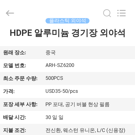
supplier.
Copyright
©
2021
-
플라스틱 외야석
2026
Chongqing
HDPE 알루미늄 경기장 외야석
집
Aireach
Commercial
Co.,Ltd.
All
Rights
Reserved.
제
원래 장소:
중국
품
ARH-SZ6200
모델 번호:
500PCS
최소 주문 수량:
우
USD35-50/pcs
가격:
리
포장 세부 사항:
PP 포대, 공기 버블 현상 필름
에
배달 시간:
30 일 일
대
지불 조건:
전신환, 웨스턴 유니온, L/C (신용장)