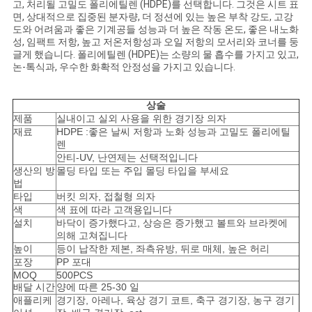
용
고, 처리될 고밀도 폴리에틸렌 (HDPE)를 선택합니다. 그것은 시트 표
면, 상대적으로 집중된 분자량, 더 정션에 있는 높은 부착 강도, 고강
도와 어려움과 좋은 기계공들 성능과 더 높은 작동 온도, 좋은 내노화
문
성, 임팩트 저항, 높고 저온저항성과 오일 저항의 모서리와 코너를 둥
글게 했습니다. 폴리에틸렌 (HDPE)는 소량의 물 흡수를 가지고 있고,
을
논-톡식과, 우수한 화확적 안정성을 가지고 있습니다.
요
상술
구
제품
실내이고 실외 사용을 위한 경기장 의자
재료
HDPE :좋은 날씨 저항과 노화 성능과 고밀도 폴리에틸
하
렌
안티-UV, 난연제는 선택적입니다
세
생산의 방
몰딩 타입 또는 주입 몰딩 타입을 부세요
법
타입
버킷 의자, 접철형 의자
요
색
색 표에 따라 고객용입니다
설치
바닥이 증가했다고, 상승은 증가했고 볼트와 브라켓에
의해 고쳐집니다
사
높이
등이 납작한 제본, 좌측유방, 뒤로 매체, 높은 허리
포장
PP 포대
이
MOQ
500PCS
배달 시간
양에 따른 25-30 일
애플리케
경기장, 아레나, 육상 경기 코트, 축구 경기장, 농구 경기
트