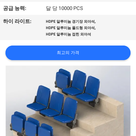
하
공급 능력:
달 당 10000 PCS
여
,
하이 라이트:
HDPE 알루미늄 경기장 외야석
,
HDPE 알루미늄 폴드형 외야석
공
HDPE 알루미늄 접힌 외야석
장
최고의 가격
여
행
품
질
관
리