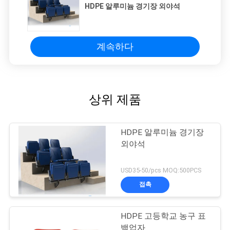
HDPE 알루미늄 경기장 외야석
계속하다
상위 제품
HDPE 알루미늄 경기장
외야석
USD35-50/pcs MOQ:500PCS
접촉
HDPE 고등학교 농구 표
백업자