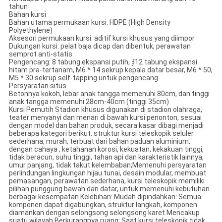
tahun
Bahan kursi
Bahan utama permukaan kursi: HDPE (High Density
Polyethylene)
Aksesori permukaan kursi: aditif kursi khusus yang diimpor
Dukungan kursi: pelat baja dicap dan dibentuk, perawatan
semprot anti-statis
Pengencang: 8 tabung ekspansi putih, ∮12 tabung ekspansi
hitam pra-tertanam, M6 * 14 sekrup kepala datar besar, M6 * 50,
M5 * 30 sekrup self-tapping untuk pengencang
Persyaratan situs
Betonnya kokoh, lebar anak tangga memenuhi 80cm, dan tinggi
anak tangga memenuhi 28cm-40cm (tinggi 35cm)
Kursi Pemutih Stadion khusus digunakan di stadion olahraga,
teater menyanyi dan menari di bawah kursi penonton, sesuai
dengan model dan bahan produk, secara kasar dibagi menjadi
beberapa kategori berikut: struktur kursi teleskopik seluler
sederhana, murah, terbuat dari bahan paduan aluminium,
dengan cahaya , ketahanan korosi, kekuatan, kekakuan tinggi,
tidak beracun, suhu tinggi, tahan api dan karakteristik lainnya,
umur panjang, tidak takut kelembaban;Memenuhi persyaratan
perlindungan lingkungan hijau tunai, desain modular, membuat
pemasangan, perawatan sederhana, kursi teleskopik memiliki
pilihan punggung bawah dan datar, untuk memenuhi kebutuhan
berbagai kesempatan.Kelebihan: Mudah dipindahkan: Semua
komponen dapat digabungkan, struktur langkah, komponen
diamankan dengan selongsong selongsong karet.Mencakup
suatu wilayah.Berkurangnya ruang: Saat kursi teleskopik tidak