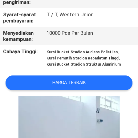
pengiriman:
KUALITAS
Syarat-syarat
T / T, Western Union
pembayaran:
HUBUNGI
KAMI
Menyediakan
10000 Pcs Per Bulan
kemampuan:
Cahaya Tinggi:
,
BLOG
Kursi Bucket Stadion Audiens Polietilen
,
Kursi Pemutih Stadion Kepadatan Tinggi
Kursi Bucket Stadion Struktur Aluminium
PERMINTAAN
PENAWARAN
HARGA TERBAIK
SITEMAP
PRIVACY
POLICY