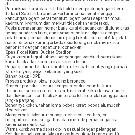
dll.
Permukaan kursi plastik tidak boleh mengandung logam berat
terlarut.Setelah balai inspeksi furnitur nasional menguji
kandungan logam berat terlarut, logam berat seperti timbal,
kadmium, kromium dan merkuri tidak akan terdeteksi.
Posisi pemasangan nomor baris kursi dicadangkan di ujung atas
setiap sandaran kursi, dan nomor baris kursi dipaku dengan
pelat nama paduan aluminium, yang kokoh dan andal.Ada pelat
nomor di tanda kurung di kedua sisi lorong untuk memandu
penonton dengan cepat untuk check-in.
Spesifikasi Kursi Bucket Stadion:
Gaya: kursi integral, lubang pengeringan sendiri di permukaan
kursi, tidak ada akumulasi air karena hujan
Penampilan: indah dan murah hati, tempat duduk yang nyaman,
struktur yang wajar, kekuatan yang kuat
Bahan baku: HDPE
Proses produksi: blow moulding berongga
Standar produksi: sesuai dengan standar industri, kursi
dirancang secara ergonomis untuk memberikan kenyamanan
dan dukungan, dan tidak akan terasa lelah setelah penggunaan
jangka panjang
Bahannya kokoh, tahan lama, bebas karat, bebas air, mudah
dibersihkan
Memperbaiki: Menurut prinsip stabilisasi segitiga, ini
mengadopsi fiksasi tiga titik, dan metode pemasangannya
sederhana dan kokoh.
Warna kursi: warna dapat dipilih sesuai dengan pelanggan
Kehidupan pelayanan: Masa pakai kursi tidak kurang dari 10