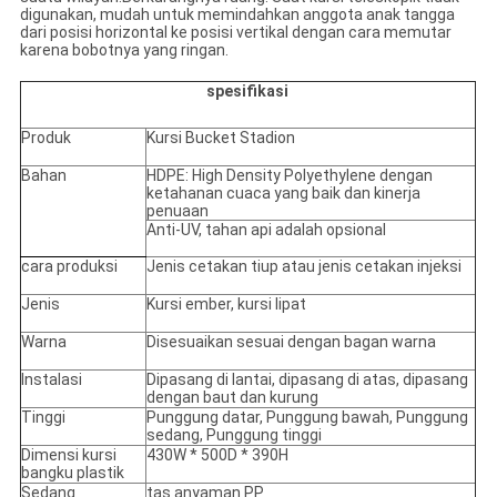
digunakan, mudah untuk memindahkan anggota anak tangga
dari posisi horizontal ke posisi vertikal dengan cara memutar
karena bobotnya yang ringan.
spesifikasi
Produk
Kursi Bucket Stadion
Bahan
HDPE: High Density Polyethylene dengan
ketahanan cuaca yang baik dan kinerja
penuaan
Anti-UV, tahan api adalah opsional
cara produksi
Jenis cetakan tiup atau jenis cetakan injeksi
Jenis
Kursi ember, kursi lipat
Warna
Disesuaikan sesuai dengan bagan warna
Instalasi
Dipasang di lantai, dipasang di atas, dipasang
dengan baut dan kurung
Tinggi
Punggung datar, Punggung bawah, Punggung
sedang, Punggung tinggi
Dimensi kursi
430W * 500D * 390H
bangku plastik
Sedang
tas anyaman PP