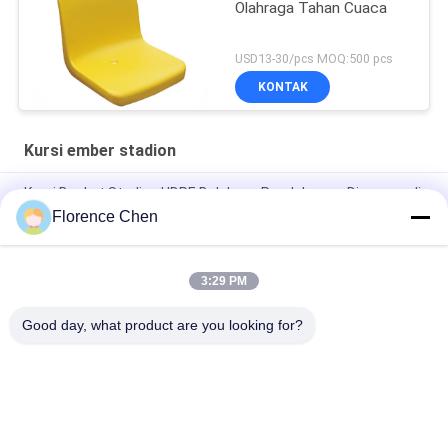
Olahraga Tahan Cuaca
USD13-30/pcs MOQ:500 pcs
KONTAK
Kursi ember stadion
Kursi Bucket Stadion HDPE Belakang Rendah yang Dipasang di
Lantai Untuk Langkah Konkret
Florence Chen
Kursi Ember Stadion Audiens Polietilen Kursi Pemutih Stadion
Kepadatan Tinggi
3:29 PM
Kursi Pemutih Kursi Stadion Luar HDPE Berongga Warna Merah
Good day, what product are you looking for?
Bad Request
Semua
Tempat Duduk 
Tempat Duduk 
Bleacher Ditarik
Pemutih Teleskopik