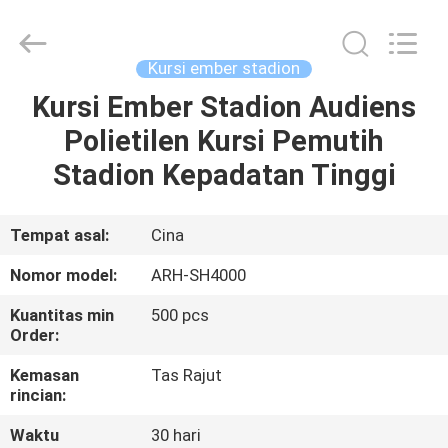
2026
Chongqing
Aireach
Commercial
Co.,Ltd.
Kursi ember stadion
All
Rights
Reserved.
Kursi Ember Stadion Audiens
RUMAH
Polietilen Kursi Pemutih
PRODUK
Stadion Kepadatan Tinggi
TENTANG
Tempat asal:
Cina
KAMI
Nomor model:
ARH-SH4000
Kuantitas min
500 pcs
TUR
Order:
PABRIK
Kemasan
Tas Rajut
rincian:
KONTROL
Waktu
30 hari