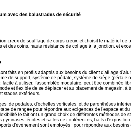
nium avec des balustrades de sécurité
on creux de soufflage de corps creux, et choisit le matériel de p
t des coins, haute résistance de collage à la jonction, et excell
s
sont faits en profils adaptés aux besoins du client d'alliage d'
tème de support, système de pédale, système de siège (pédale o
e ; facile à utiliser, l'assemblée modulaire, peut être combinée l
ommode et flexible de se déplacer et au placement de magasin, à tr
et stades extérieurs.
èges, de pédales, d'échelles verticales, et de parenthèses infé
d'étape de rangée pour répondre aux exigences de l'espace et 
exibilité le fait ont un grand choix de différentes méthodes de st
ds gymnases, écoles et salles de conférences, halls d'exposition, 
upports d'événement sont employés ; pour répondre aux besoins d