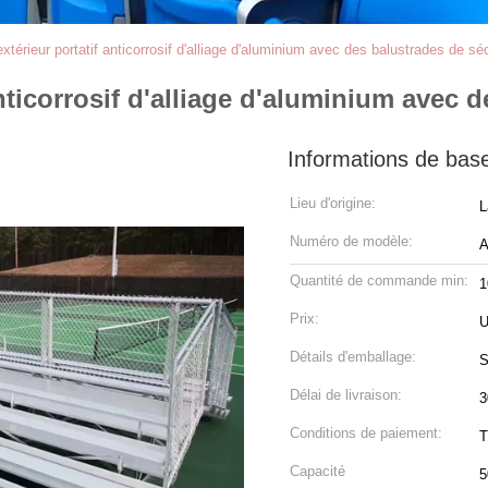
xtérieur portatif anticorrosif d'alliage d'aluminium avec des balustrades de séc
nticorrosif d'alliage d'aluminium avec 
Informations de bas
Lieu d'origine:
L
Numéro de modèle:
A
Quantité de commande min:
1
Prix:
U
Détails d'emballage:
S
Délai de livraison:
3
Conditions de paiement:
T
Capacité
5