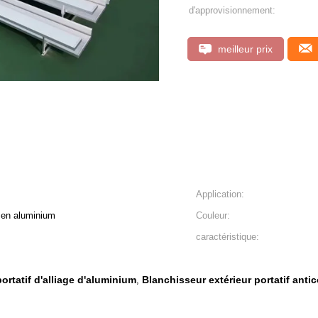
d'approvisionnement:
meilleur prix
Application:
s en aluminium
Couleur:
caractéristique:
ortatif d'alliage d'aluminium
Blanchisseur extérieur portatif antic
,