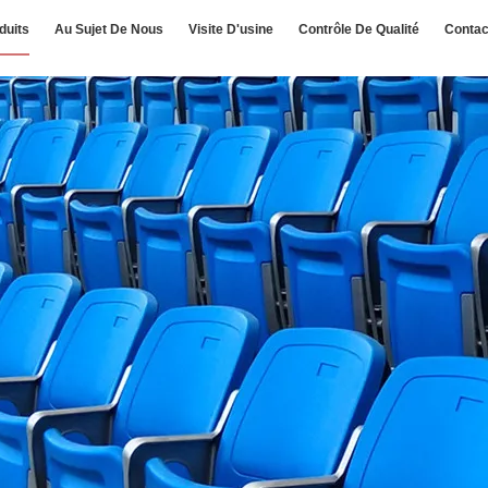
duits
Au Sujet De Nous
Visite D'usine
Contrôle De Qualité
Contac