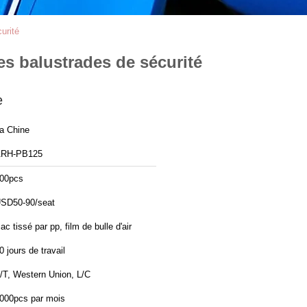
urité
des balustrades de sécurité
e
a Chine
RH-PB125
00pcs
SD50-90/seat
ac tissé par pp, film de bulle d'air
0 jours de travail
/T, Western Union, L/C
000pcs par mois